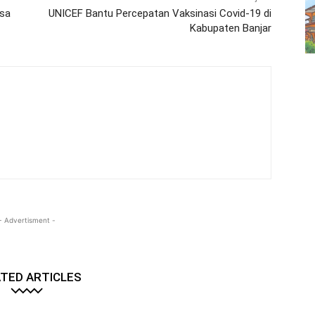
sa
UNICEF Bantu Percepatan Vaksinasi Covid-19 di
Kabupaten Banjar
- Advertisment -
TED ARTICLES