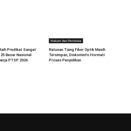
Hukum dan Peristiwa
Raih Predikat Sangat
Ratusan Tiang Fiber Optik Masih
 25 Besar Nasional
Tersimpan, Diskominfo Hormati
inerja PTSP 2026
Proses Penyidikan