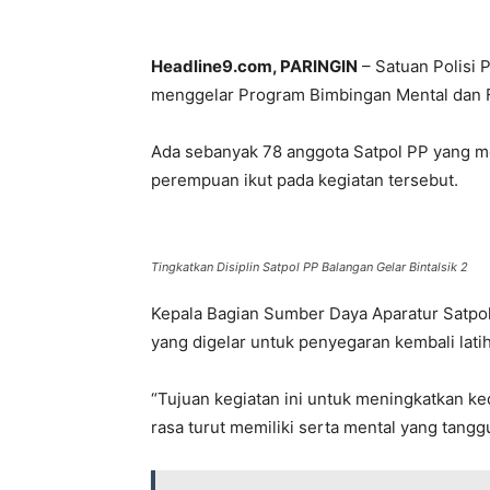
Headline9.com, PARINGIN
– Satuan Polisi 
menggelar Program Bimbingan Mental dan Fis
Ada sebanyak 78 anggota Satpol PP yang meng
perempuan ikut pada kegiatan tersebut.
Tingkatkan Disiplin Satpol PP Balangan Gelar Bintalsik 2
Kepala Bagian Sumber Daya Aparatur Satpol
yang digelar untuk penyegaran kembali lati
“Tujuan kegiatan ini untuk meningkatkan ked
rasa turut memiliki serta mental yang tang