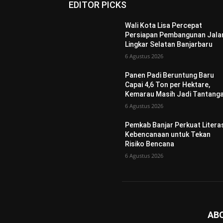
EDITOR PICKS
Wali Kota Lisa Percepat
Persiapan Pembangunan Jala
Lingkar Selatan Banjarbaru
6 Agustus 2026
Panen Padi Beruntung Baru
Capai 4,6 Ton per Hektare,
Kemarau Masih Jadi Tantang
6 Agustus 2026
Pemkab Banjar Perkuat Litera
Kebencanaan untuk Tekan
Risiko Bencana
6 Agustus 2026
AB