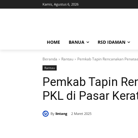
Kamis, Agustus 6, 2026
HOME
BANUA
RSD IDAMAN
Beranda
Rantau
Pemkab Tapin Rencanakan Penataan
Rantau
Pemkab Tapin Re
PKL di Pasar Ker
By
lintang
2 Maret 2025
Bagikan