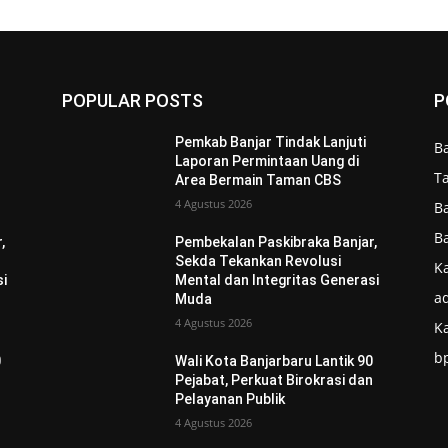
POPULAR POSTS
P
Pemkab Banjar Tindak Lanjuti
B
Laporan Permintaan Uang di
T
Area Bermain Taman CBS
4 Agustus 2026
B
B
,
Pembekalan Paskibraka Banjar,
Sekda Tekankan Revolusi
Ka
si
Mental dan Integritas Generasi
ad
Muda
4 Agustus 2026
K
b
0
Wali Kota Banjarbaru Lantik 90
n
Pejabat, Perkuat Birokrasi dan
Pelayanan Publik
4 Agustus 2026