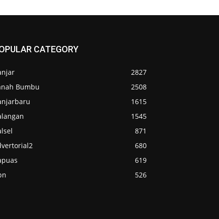
OPULAR CATEGORY
anjar
2827
anah Bumbu
2508
anjarbaru
1615
alangan
1545
lsel
871
vertorial2
680
apuas
619
pn
526