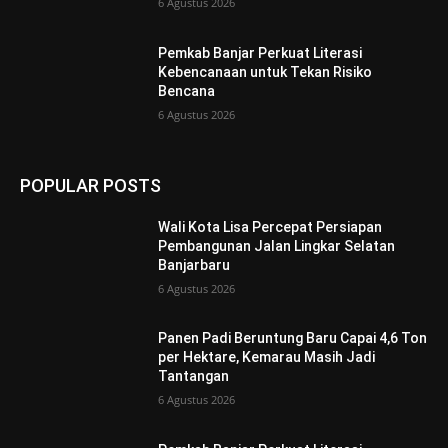
6 Agustus 2026
Pemkab Banjar Perkuat Literasi
Kebencanaan untuk Tekan Risiko
Bencana
6 Agustus 2026
POPULAR POSTS
Wali Kota Lisa Percepat Persiapan
Pembangunan Jalan Lingkar Selatan
Banjarbaru
6 Agustus 2026
Panen Padi Beruntung Baru Capai 4,6 Ton
per Hektare, Kemarau Masih Jadi
Tantangan
6 Agustus 2026