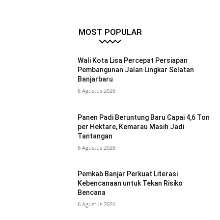
MOST POPULAR
Wali Kota Lisa Percepat Persiapan
Pembangunan Jalan Lingkar Selatan
Banjarbaru
6 Agustus 2026
Panen Padi Beruntung Baru Capai 4,6 Ton
per Hektare, Kemarau Masih Jadi
Tantangan
6 Agustus 2026
Pemkab Banjar Perkuat Literasi
Kebencanaan untuk Tekan Risiko
Bencana
6 Agustus 2026