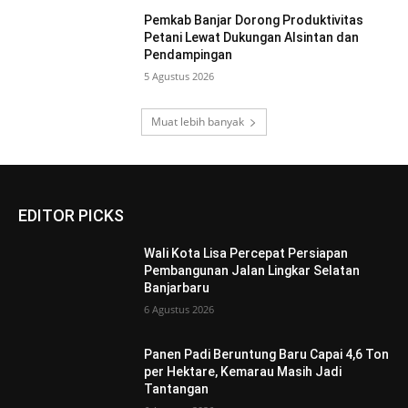
Pemkab Banjar Dorong Produktivitas
Petani Lewat Dukungan Alsintan dan
Pendampingan
5 Agustus 2026
Muat lebih banyak
EDITOR PICKS
Wali Kota Lisa Percepat Persiapan
Pembangunan Jalan Lingkar Selatan
Banjarbaru
6 Agustus 2026
Panen Padi Beruntung Baru Capai 4,6 Ton
per Hektare, Kemarau Masih Jadi
Tantangan