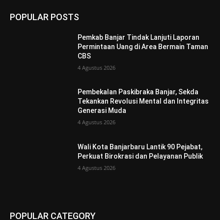
POPULAR POSTS
Pemkab Banjar Tindak Lanjuti Laporan
Permintaan Uang di Area Bermain Taman
CBS
4 Agustus 2026
Pembekalan Paskibraka Banjar, Sekda
Tekankan Revolusi Mental dan Integritas
Generasi Muda
4 Agustus 2026
Wali Kota Banjarbaru Lantik 90 Pejabat,
Perkuat Birokrasi dan Pelayanan Publik
4 Agustus 2026
POPULAR CATEGORY