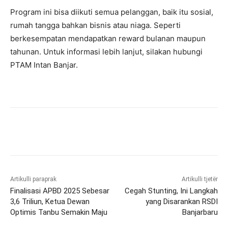
Program ini bisa diikuti semua pelanggan, baik itu sosial,
rumah tangga bahkan bisnis atau niaga. Seperti
berkesempatan mendapatkan reward bulanan maupun
tahunan. Untuk informasi lebih lanjut, silakan hubungi
PTAM Intan Banjar.
Artikulli paraprak
Artikulli tjetër
Finalisasi APBD 2025 Sebesar
Cegah Stunting, Ini Langkah
3,6 Triliun, Ketua Dewan
yang Disarankan RSDI
Optimis Tanbu Semakin Maju
Banjarbaru