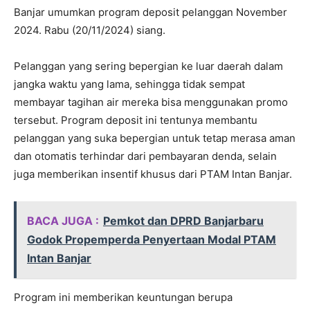
Banjar umumkan program deposit pelanggan November
2024. Rabu (20/11/2024) siang.
Pelanggan yang sering bepergian ke luar daerah dalam
jangka waktu yang lama, sehingga tidak sempat
membayar tagihan air mereka bisa menggunakan promo
tersebut. Program deposit ini tentunya membantu
pelanggan yang suka bepergian untuk tetap merasa aman
dan otomatis terhindar dari pembayaran denda, selain
juga memberikan insentif khusus dari PTAM Intan Banjar.
BACA JUGA :
Pemkot dan DPRD Banjarbaru
Godok Propemperda Penyertaan Modal PTAM
Intan Banjar
Program ini memberikan keuntungan berupa