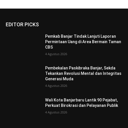
EDITOR PICKS
Pemkab Banjar Tindak Lanjuti Laporan
Permintaan Uang di Area Bermain Taman
CBS
4 Agustus 2026
Pembekalan Paskibraka Banjar, Sekda
Tekankan Revolusi Mental dan Integritas
Generasi Muda
4 Agustus 2026
Wali Kota Banjarbaru Lantik 90 Pejabat,
Perkuat Birokrasi dan Pelayanan Publik
4 Agustus 2026