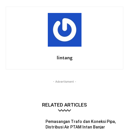
lintang
- Advertisment -
RELATED ARTICLES
Pemasangan Trafo dan Koneksi Pipa,
Distribusi Air PTAM Intan Banjar