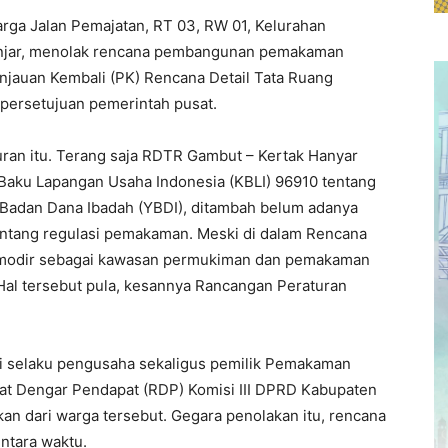
rga Jalan Pemajatan, RT 03, RW 01, Kelurahan
njar, menolak rencana pembangunan pemakaman
ninjauan Kembali (PK) Rencana Detail Tata Ruang
ersetujuan pemerintah pusat.
uran itu. Terang saja RDTR Gambut – Kertak Hanyar
si Baku Lapangan Usaha Indonesia (KBLI) 96910 tentang
 Badan Dana Ibadah (YBDI), ditambah belum adanya
entang regulasi pemakaman. Meski di dalam Rencana
omodir sebagai kawasan permukiman dan pemakaman
Hal tersebut pula, kesannya Rancangan Peraturan
ri selaku pengusaha sekaligus pemilik Pemakaman
pat Dengar Pendapat (RDP) Komisi III DPRD Kabupaten
an dari warga tersebut. Gegara penolakan itu, rencana
tara waktu.