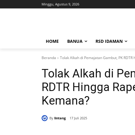
Minggu, Agustus 9, 2026
HOME
BANUA
RSD IDAMAN
Beranda
Tolak Alkah di Pemajatan Gambut, PK RDT
Tolak Alkah di P
RDTR Hingga Ra
Kemana?
By
lintang
17 Juli 2025
Bagikan