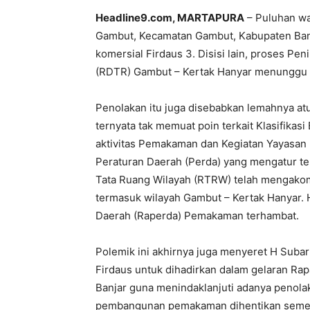
Headline9.com, MARTAPURA
– Puluhan wa
Gambut, Kecamatan Gambut, Kabupaten Ba
komersial Firdaus 3. Disisi lain, proses Pe
(RDTR) Gambut – Kertak Hanyar menunggu p
Penolakan itu juga disebabkan lemahnya at
ternyata tak memuat poin terkait Klasifika
aktivitas Pemakaman dan Kegiatan Yayasan
Peraturan Daerah (Perda) yang mengatur t
Tata Ruang Wilayah (RTRW) telah mengak
termasuk wilayah Gambut – Kertak Hanyar. 
Daerah (Raperda) Pemakaman terhambat.
Polemik ini akhirnya juga menyeret H Suba
Firdaus untuk dihadirkan dalam gelaran Ra
Banjar guna menindaklanjuti adanya penolak
pembangunan pemakaman dihentikan semen