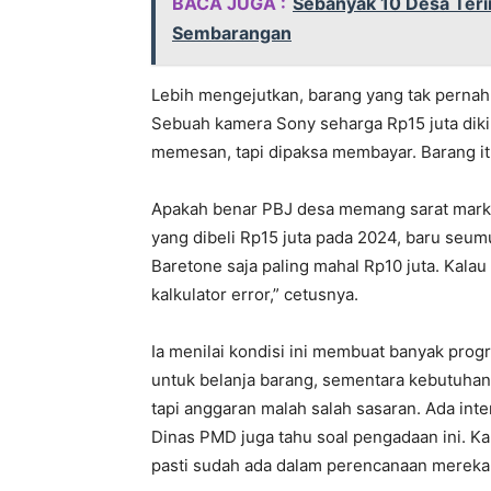
BACA JUGA :
Sebanyak 10 Desa Terim
Sembarangan
Lebih mengejutkan, barang yang tak pernah d
Sebuah kamera Sony seharga Rp15 juta diki
memesan, tapi dipaksa membayar. Barang it
Apakah benar PBJ desa memang sarat mark 
yang dibeli Rp15 juta pada 2024, baru seu
Baretone saja paling mahal Rp10 juta. Kalau 
kalkulator error,” cetusnya.
Ia menilai kondisi ini membuat banyak pro
untuk belanja barang, sementara kebutuha
tapi anggaran malah salah sasaran. Ada int
Dinas PMD juga tahu soal pengadaan ini. Kal
pasti sudah ada dalam perencanaan mereka