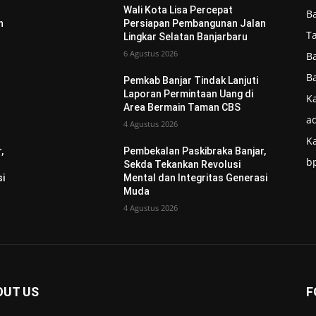
Wali Kota Lisa Percepat
B
n
Persiapan Pembangunan Jalan
T
Lingkar Selatan Banjarbaru
6 Agustus 2026
B
B
Pemkab Banjar Tindak Lanjuti
Laporan Permintaan Uang di
Ka
Area Bermain Taman CBS
ad
4 Agustus 2026
K
,
Pembekalan Paskibraka Banjar,
b
Sekda Tekankan Revolusi
si
Mental dan Integritas Generasi
Muda
4 Agustus 2026
OUT US
F