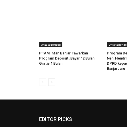
Uncategorized
Uncategorize
PTAM Intan Banjar Tawarkan
Program De
Program Deposit, Bayar 12 Bulan
Neni Hendr
Gratis 1 Bulan
DPRD kepad
Banjarbaru
EDITOR PICKS