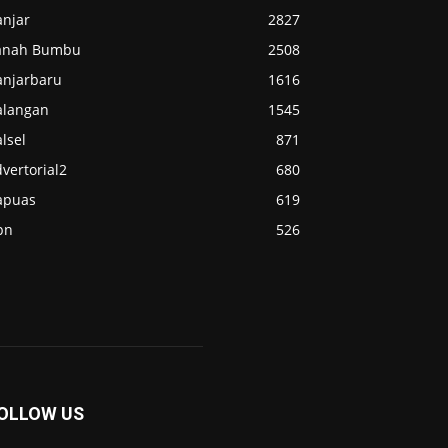
anjar
2827
anah Bumbu
2508
anjarbaru
1616
alangan
1545
lsel
871
vertorial2
680
apuas
619
pn
526
OLLOW US