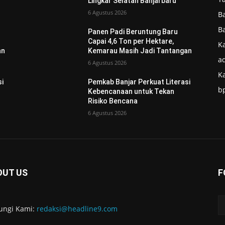
Lingkar Selatan Banjarbaru
6 Agustus 2026
B
B
Panen Padi Beruntung Baru
Capai 4,6 Ton per Hektare,
Ka
an
Kemarau Masih Jadi Tantangan
ad
6 Agustus 2026
K
si
Pemkab Banjar Perkuat Literasi
b
Kebencanaan untuk Tekan
Risiko Bencana
6 Agustus 2026
OUT US
F
ungi Kami:
redaksi@headline9.com