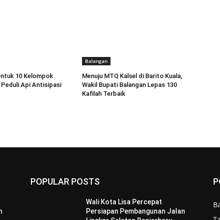
Balangan
entuk 10 Kelompok
Menuju MTQ Kalsel di Barito Kuala,
Peduli Api Antisipasi
Wakil Bupati Balangan Lepas 130
Kafilah Terbaik
POPULAR POSTS
P
Wali Kota Lisa Percepat
B
n
Persiapan Pembangunan Jalan
T