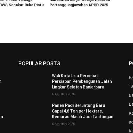
 BWS Sepakat Buka Pintu
Pertanggungjawaban APBD 2025
POPULAR POSTS
P
Wali Kota Lisa Percepat
B
n
Persiapan Pembangunan Jalan
T
Lingkar Selatan Banjarbaru
6 Agustus 2026
B
B
Panen Padi Beruntung Baru
Capai 4,6 Ton per Hektare,
Ka
an
Kemarau Masih Jadi Tantangan
ad
6 Agustus 2026
K