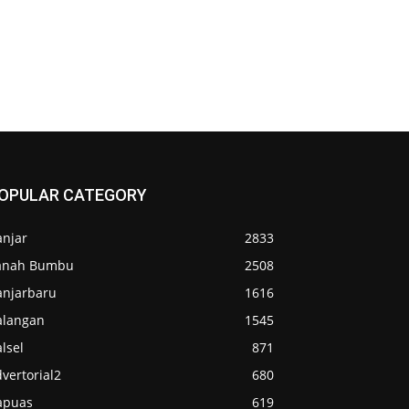
OPULAR CATEGORY
anjar
2833
anah Bumbu
2508
anjarbaru
1616
alangan
1545
lsel
871
vertorial2
680
apuas
619