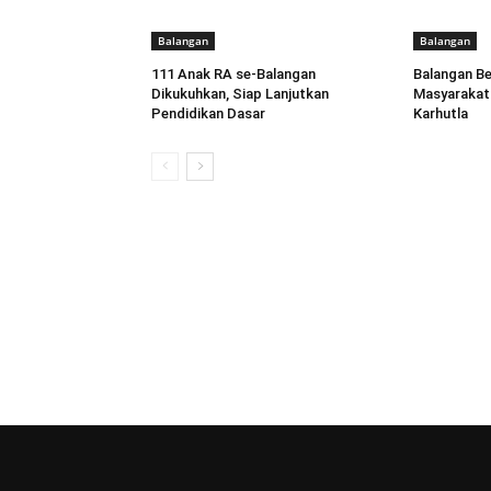
Balangan
Balangan
111 Anak RA se-Balangan
Balangan B
Dikukuhkan, Siap Lanjutkan
Masyarakat 
Pendidikan Dasar
Karhutla