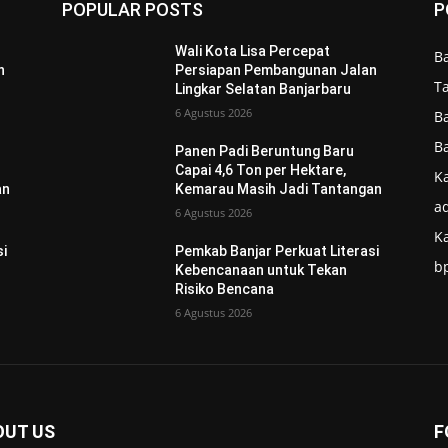
POPULAR POSTS
P
Wali Kota Lisa Percepat
B
n
Persiapan Pembangunan Jalan
T
Lingkar Selatan Banjarbaru
6 Agustus 2026
B
B
Panen Padi Beruntung Baru
Capai 4,6 Ton per Hektare,
Ka
an
Kemarau Masih Jadi Tantangan
ad
6 Agustus 2026
K
si
Pemkab Banjar Perkuat Literasi
b
Kebencanaan untuk Tekan
Risiko Bencana
6 Agustus 2026
OUT US
F