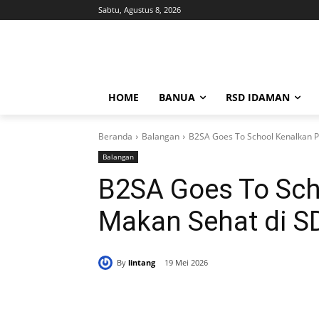
Sabtu, Agustus 8, 2026
HOME
BANUA
RSD IDAMAN
Beranda
Balangan
B2SA Goes To School Kenalkan Po
Balangan
B2SA Goes To Sch
Makan Sehat di S
By
lintang
19 Mei 2026
Bagikan