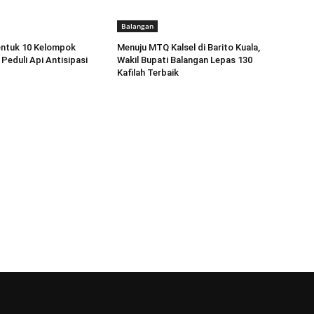
Balangan
entuk 10 Kelompok
Menuju MTQ Kalsel di Barito Kuala,
Peduli Api Antisipasi
Wakil Bupati Balangan Lepas 130
Kafilah Terbaik