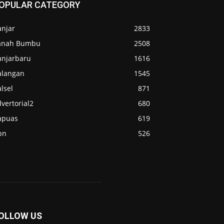
OPULAR CATEGORY
anjar
2833
anah Bumbu
2508
anjarbaru
1616
alangan
1545
lsel
871
vertorial2
680
apuas
619
pn
526
OLLOW US