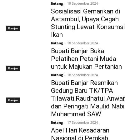
lintang
-
19 September 2024
Sosialisasi Gemarikan di
Astambul, Upaya Cegah
Stunting Lewat Konsumsi
Banjar
Ikan
lintang
-
18 September 2024
Bupati Banjar Buka
Pelatihan Petani Muda
untuk Majukan Pertanian
Banjar
lintang
-
18 September 2024
Bupati Banjar Resmikan
Gedung Baru TK/TPA
Tilawati Raudhatul Anwar
Banjar
dan Peringati Maulid Nabi
Muhammad SAW
lintang
-
17 September 2024
Apel Hari Kesadaran
Nasional di Pemkab