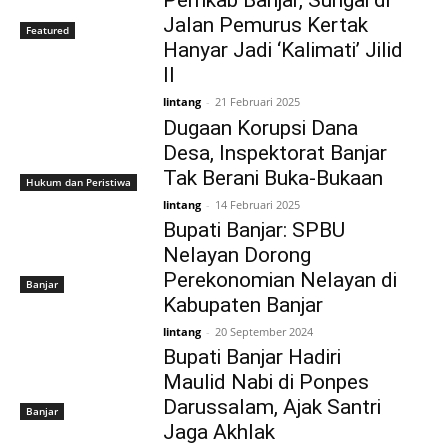
Pemkab Banjar, Sungai di
Jalan Pemurus Kertak
Featured
Hanyar Jadi ‘Kalimati’ Jilid
II
lintang
-
21 Februari 2025
Dugaan Korupsi Dana
Desa, Inspektorat Banjar
Tak Berani Buka-Bukaan
Hukum dan Peristiwa
lintang
-
14 Februari 2025
Bupati Banjar: SPBU
Nelayan Dorong
Perekonomian Nelayan di
Banjar
Kabupaten Banjar
lintang
-
20 September 2024
Bupati Banjar Hadiri
Maulid Nabi di Ponpes
Darussalam, Ajak Santri
Banjar
Jaga Akhlak