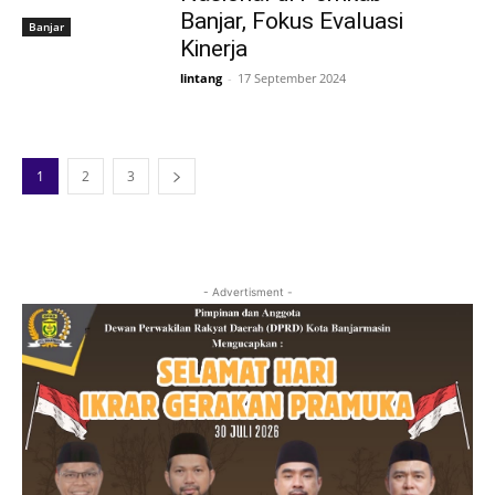
Banjar, Fokus Evaluasi
Banjar
Kinerja
lintang
-
17 September 2024
1
2
3
- Advertisment -