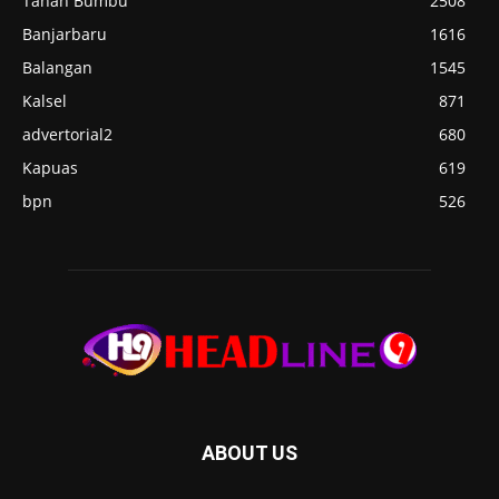
Tanah Bumbu
2508
Banjarbaru
1616
Balangan
1545
Kalsel
871
advertorial2
680
Kapuas
619
bpn
526
ABOUT US