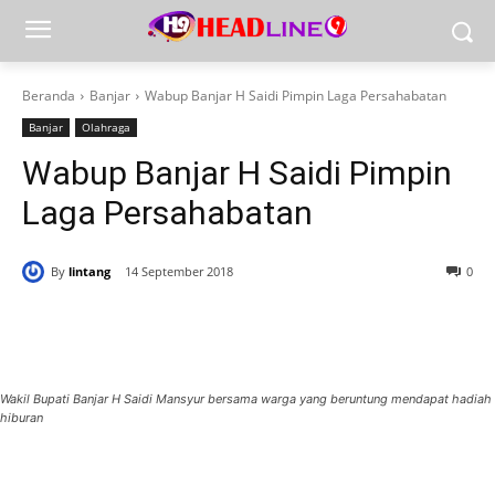
Beranda
Banjar
Wabup Banjar H Saidi Pimpin Laga Persahabatan
Banjar
Olahraga
Wabup Banjar H Saidi Pimpin
Laga Persahabatan
By
lintang
14 September 2018
0
Wakil Bupati Banjar H Saidi Mansyur bersama warga yang beruntung mendapat hadiah
hiburan