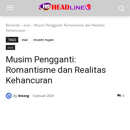
Beranda
esai
Musim Pengganti: Romantisme dan Realitas
Kehancuran
TAGS
esai
musim hujan
esai
Musim Pengganti:
Romantisme dan Realitas
Kehancuran
By
lintang
6 Januari 2024
0