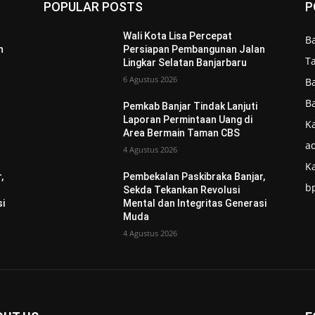
POPULAR POSTS
P
Wali Kota Lisa Percepat
B
n
Persiapan Pembangunan Jalan
T
Lingkar Selatan Banjarbaru
6 Agustus 2026
B
B
Pemkab Banjar Tindak Lanjuti
Laporan Permintaan Uang di
Ka
Area Bermain Taman CBS
ad
4 Agustus 2026
K
,
Pembekalan Paskibraka Banjar,
b
Sekda Tekankan Revolusi
si
Mental dan Integritas Generasi
Muda
4 Agustus 2026