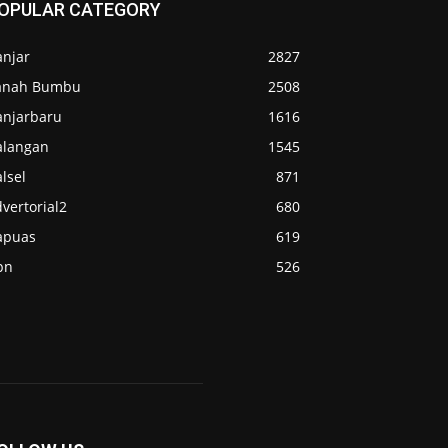
OPULAR CATEGORY
anjar
2827
anah Bumbu
2508
anjarbaru
1616
alangan
1545
lsel
871
vertorial2
680
apuas
619
pn
526