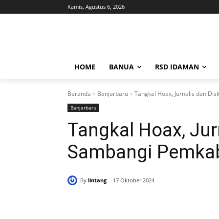
Kamis, Agustus 6, 2026
HOME
BANUA
RSD IDAMAN
Beranda
Banjarbaru
Tangkal Hoax, Jurnalis dan D
Banjarbaru
Tangkal Hoax, Jur
Sambangi Pemka
By
lintang
17 Oktober 2024
Bagikan