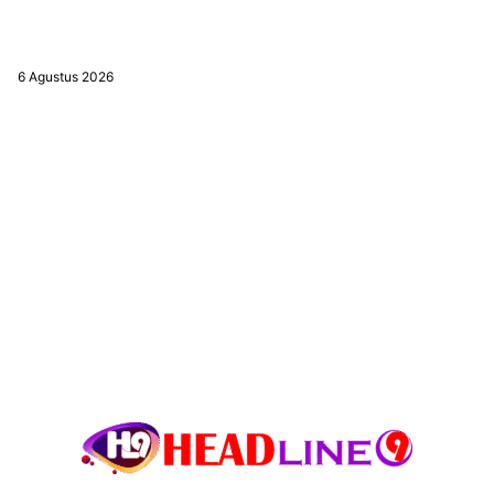
Pemkab Banjar Perkuat Literasi Kebencanaan untuk Tekan Risiko
Bencana
6 Agustus 2026
POPULAR CATEGORY
Banjar
2833
Tanah Bumbu
2508
Banjarbaru
1616
Balangan
1545
Kalsel
871
advertorial2
680
Kapuas
619
bpn
526