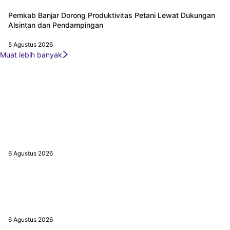
Pemkab Banjar Dorong Produktivitas Petani Lewat Dukungan
Alsintan dan Pendampingan
5 Agustus 2026
Muat lebih banyak
EDITOR PICKS
Wali Kota Lisa Percepat Persiapan Pembangunan Jalan Lingkar
Selatan Banjarbaru
6 Agustus 2026
Panen Padi Beruntung Baru Capai 4,6 Ton per Hektare, Kemarau
Masih Jadi Tantangan
6 Agustus 2026