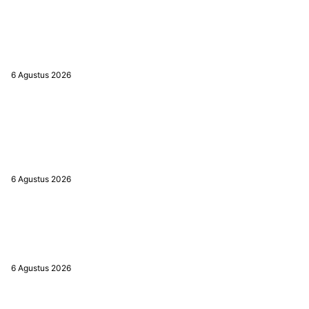
Pemkab Banjar Perkuat Literasi Kebencanaan untuk Tekan Risiko
Bencana
6 Agustus 2026
POPULAR POSTS
Wali Kota Lisa Percepat Persiapan Pembangunan Jalan Lingkar
Selatan Banjarbaru
6 Agustus 2026
Panen Padi Beruntung Baru Capai 4,6 Ton per Hektare, Kemarau
Masih Jadi Tantangan
6 Agustus 2026