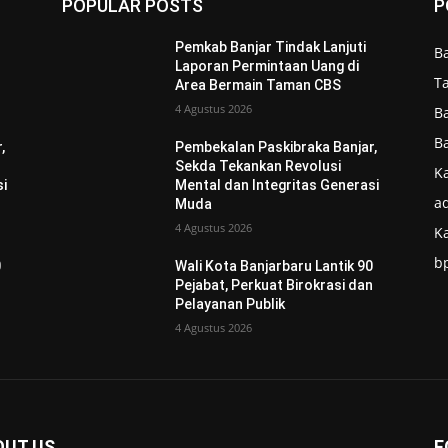
POPULAR POSTS
P
Pemkab Banjar Tindak Lanjuti
B
Laporan Permintaan Uang di
T
Area Bermain Taman CBS
4 Agustus 2026
B
B
,
Pembekalan Paskibraka Banjar,
Sekda Tekankan Revolusi
Ka
si
Mental dan Integritas Generasi
ad
Muda
4 Agustus 2026
K
b
0
Wali Kota Banjarbaru Lantik 90
n
Pejabat, Perkuat Birokrasi dan
Pelayanan Publik
4 Agustus 2026
OUT US
F