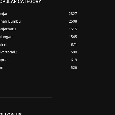
OPULAR CATEGORY
anjar
2827
anah Bumbu
2508
anjarbaru
1615
alangan
1545
lsel
871
vertorial2
680
apuas
619
pn
526
OLLOW US