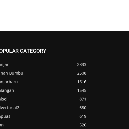
OPULAR CATEGORY
anjar
2833
anah Bumbu
2508
anjarbaru
1616
alangan
1545
lsel
871
vertorial2
680
apuas
619
pn
526