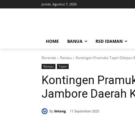
Jumat, Agustus 7, 2026
HOME
BANUA
RSD IDAMAN
Beranda
Rantau
Kontingen Pramuka Tapin Dilepas I
Rantau
Tapin
Kontingen Pramuka
Jambore Daerah K
By
lintang
11 September 2025
Bagikan