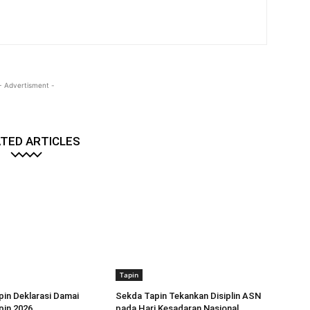
- Advertisment -
TED ARTICLES
Tapin
in Deklarasi Damai
Sekda Tapin Tekankan Disiplin ASN
pin 2026
pada Hari Kesadaran Nasional