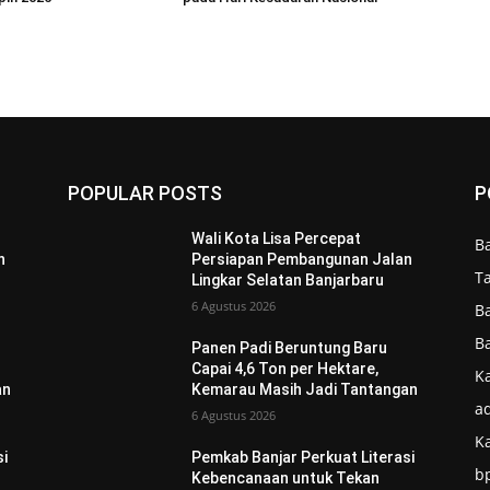
POPULAR POSTS
P
Wali Kota Lisa Percepat
B
n
Persiapan Pembangunan Jalan
T
Lingkar Selatan Banjarbaru
6 Agustus 2026
B
B
Panen Padi Beruntung Baru
Capai 4,6 Ton per Hektare,
Ka
an
Kemarau Masih Jadi Tantangan
ad
6 Agustus 2026
K
si
Pemkab Banjar Perkuat Literasi
b
Kebencanaan untuk Tekan