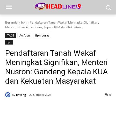
Beranda
bpn
Pendaftaran Tanah Wakaf Meningkat Signifikan,
Menteri Nusron: Gandeng Kepala KUA dan Kekuatan...
TAGS
Atr/bpn
Bpn pusat
bpn
Pendaftaran Tanah Wakaf
Meningkat Signifikan, Menteri
Nusron: Gandeng Kepala KUA
dan Kekuatan Masyarakat
By
lintang
22 Oktober 2025
0