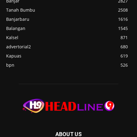
Banjar
2827
Tanah Bumbu
2508
Banjarbaru
1616
Balangan
1545
Kalsel
871
advertorial2
680
Kapuas
619
bpn
526
ABOUT US