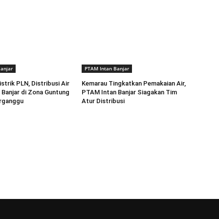
anjar
PTAM Intan Banjar
trik PLN, Distribusi Air
Kemarau Tingkatkan Pemakaian Air,
Banjar di Zona Guntung
PTAM Intan Banjar Siagakan Tim
rganggu
Atur Distribusi