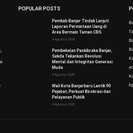
POPULAR POSTS
P
Pemkab Banjar Tindak Lanjuti
B
Laporan Permintaan Uang di
T
Area Bermain Taman CBS
4 Agustus 2026
B
B
,
Pembekalan Paskibraka Banjar,
Sekda Tekankan Revolusi
Ka
si
Mental dan Integritas Generasi
ad
Muda
4 Agustus 2026
K
b
0
Wali Kota Banjarbaru Lantik 90
n
Pejabat, Perkuat Birokrasi dan
Pelayanan Publik
4 Agustus 2026