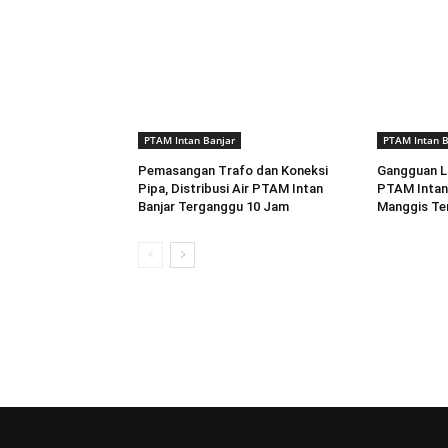
PTAM Intan Banjar
PTAM Intan B
Pemasangan Trafo dan Koneksi
Gangguan Lis
Pipa, Distribusi Air PTAM Intan
PTAM Intan 
Banjar Terganggu 10 Jam
Manggis Te