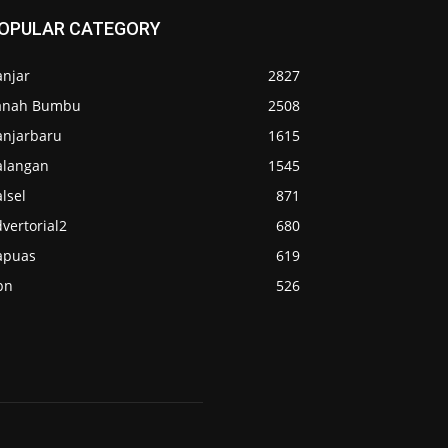
OPULAR CATEGORY
anjar
2827
anah Bumbu
2508
anjarbaru
1615
alangan
1545
lsel
871
vertorial2
680
apuas
619
pn
526