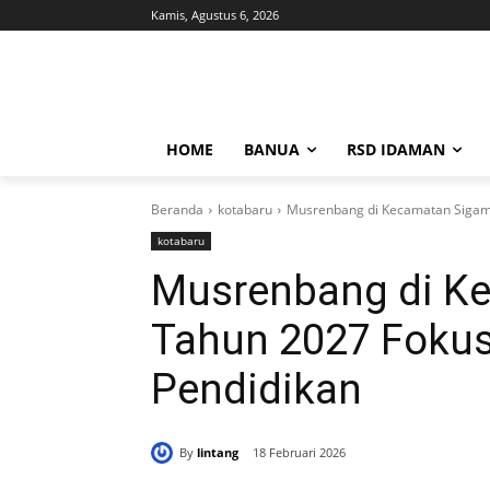
Kamis, Agustus 6, 2026
HOME
BANUA
RSD IDAMAN
Beranda
kotabaru
Musrenbang di Kecamatan Sigam 
kotabaru
Musrenbang di K
Tahun 2027 Fokus
Pendidikan
By
lintang
18 Februari 2026