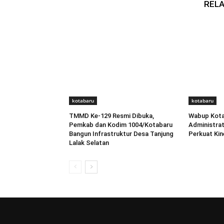
RELA
kotabaru
kotabaru
TMMD Ke-129 Resmi Dibuka,
Wabup Kotab
Pemkab dan Kodim 1004/Kotabaru
Administra
Bangun Infrastruktur Desa Tanjung
Perkuat Kine
Lalak Selatan