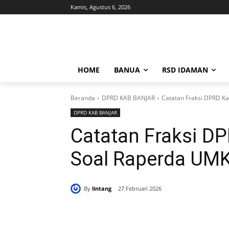
Kamis, Agustus 6, 2026
HOME
BANUA
RSD IDAMAN
Beranda
DPRD KAB BANJAR
Catatan Fraksi DPRD K
DPRD KAB BANJAR
Catatan Fraksi D
Soal Raperda UM
By
lintang
27 Februari 2026
Bagikan