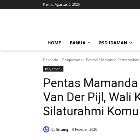
Kamis, Agustus 6, 2026
HOME
BANUA
RSD IDAMAN
Beranda
Banjarbaru
Pentas Mamanda Semarakkan Tam
Banjarbaru
Pentas Mamanda
Van Der Pijl, Wali
Silaturahmi Komu
By
lintang
8 Februari 2026