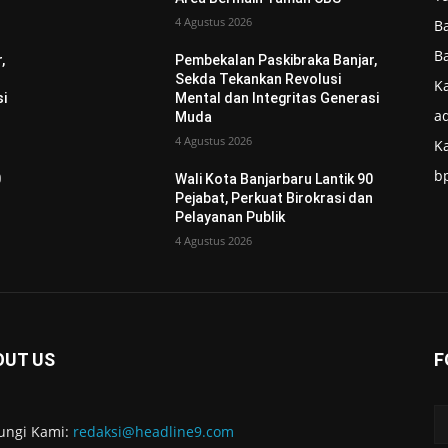
4 Agustus 2026
B
B
,
Pembekalan Paskibraka Banjar,
Sekda Tekankan Revolusi
Ka
si
Mental dan Integritas Generasi
ad
Muda
4 Agustus 2026
K
b
0
Wali Kota Banjarbaru Lantik 90
n
Pejabat, Perkuat Birokrasi dan
Pelayanan Publik
4 Agustus 2026
OUT US
F
ungi Kami:
redaksi@headline9.com