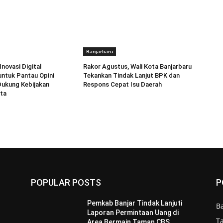
Banjarbaru
novasi Digital
Rakor Agustus, Wali Kota Banjarbaru
untuk Pantau Opini
Tekankan Tindak Lanjut BPK dan
Dukung Kebijakan
Respons Cepat Isu Daerah
ta
POPULAR POSTS
P
Pemkab Banjar Tindak Lanjuti
B
Laporan Permintaan Uang di
T
Area Bermain Taman CBS