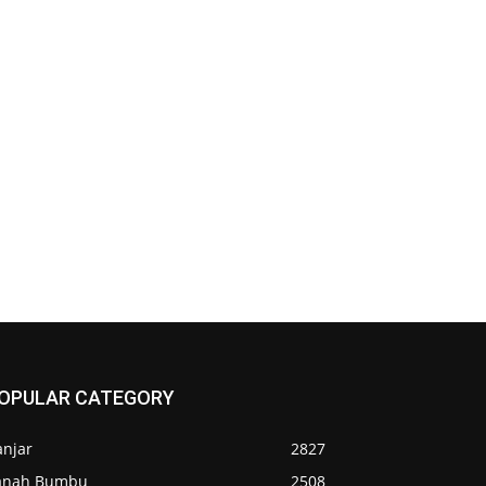
OPULAR CATEGORY
anjar
2827
anah Bumbu
2508