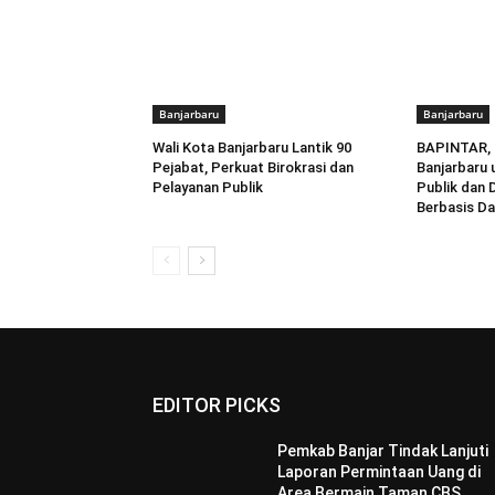
Banjarbaru
Banjarbaru
Wali Kota Banjarbaru Lantik 90
BAPINTAR, I
Pejabat, Perkuat Birokrasi dan
Banjarbaru 
Pelayanan Publik
Publik dan 
Berbasis Da
EDITOR PICKS
Pemkab Banjar Tindak Lanjuti
Laporan Permintaan Uang di
Area Bermain Taman CBS