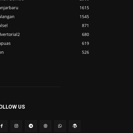
anjarbaru
1615
alangan
1545
lsel
871
vertorial2
680
apuas
619
pn
526
OLLOW US