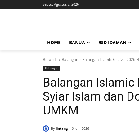
Sabtu, Agustus 8, 2026
HOME
BANUA
RSD IDAMAN
Beranda
Balangan
Balangan Islamic Festival 2026
Balangan
Balangan Islamic 
Syiar Islam dan D
UMKM
By
lintang
6 Juni 2026