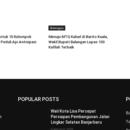
Balangan
entuk 10 Kelompok
Menuju MTQ Kalsel di Barito Kuala,
Peduli Api Antisipasi
Wakil Bupati Balangan Lepas 130
Kafilah Terbaik
POPULAR POSTS
P
Wali Kota Lisa Percepat
B
n
Persiapan Pembangunan Jalan
T
Lingkar Selatan Banjarbaru
6 Agustus 2026