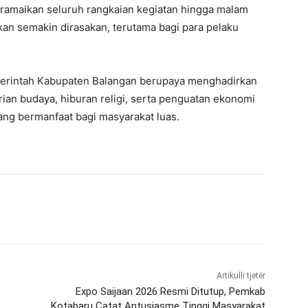
eramaikan seluruh rangkaian kegiatan hingga malam
kan semakin dirasakan, terutama bagi para pelaku
emerintah Kabupaten Balangan berupaya menghadirkan
ian budaya, hiburan religi, serta penguatan ekonomi
ang bermanfaat bagi masyarakat luas.
Artikulli tjetër
Expo Saijaan 2026 Resmi Ditutup, Pemkab
Kotabaru Catat Antusiasme Tinggi Masyarakat