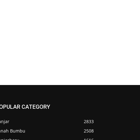
OPULAR CATEGORY
anjar
2833
anah Bumbu
2508