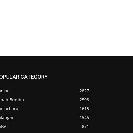
OPULAR CATEGORY
anjar
2827
anah Bumbu
2508
anjarbaru
1615
alangan
1545
lsel
871