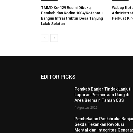
TMMD Ke-129 Resmi Dibuka,
Wabup Kotab
Pemkab dan Kodim 1004/Kotabaru
Administra
Bangun Infrastruktur Desa Tanjung
Perkuat Kine
Lalak Selatan
EDITOR PICKS
Pemkab Banjar Tindak Lanjuti
Laporan Permintaan Uang di
Area Bermain Taman CBS
4 Agustus 2026
Pembekalan Paskibraka Banjar
Sekda Tekankan Revolusi
Mental dan Integritas Genera