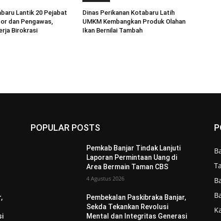
aru Lantik 20 Pejabat
Dinas Perikanan Kotabaru Latih
tor dan Pengawas,
UMKM Kembangkan Produk Olahan
rja Birokrasi
Ikan Bernilai Tambah
POPULAR POSTS
P
Pemkab Banjar Tindak Lanjuti
B
Laporan Permintaan Uang di
T
Area Bermain Taman CBS
4 Agustus 2026
B
B
,
Pembekalan Paskibraka Banjar,
Sekda Tekankan Revolusi
Ka
si
Mental dan Integritas Generasi