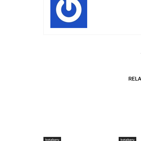
RELA
kotabaru
kotabaru