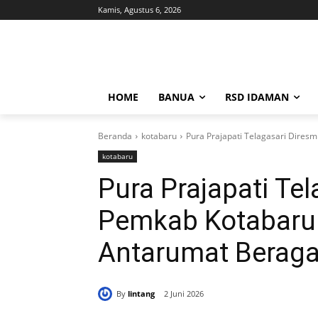
Kamis, Agustus 6, 2026
HOME
BANUA
RSD IDAMAN
Beranda
kotabaru
Pura Prajapati Telagasari Dire
kotabaru
Pura Prajapati Te
Pemkab Kotabaru
Antarumat Berag
By
lintang
2 Juni 2026