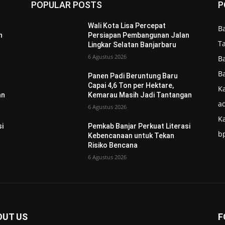
POPULAR POSTS
P
Wali Kota Lisa Percepat
B
n
Persiapan Pembangunan Jalan
T
Lingkar Selatan Banjarbaru
6 Agustus 2026
B
B
Panen Padi Beruntung Baru
Capai 4,6 Ton per Hektare,
Ka
an
Kemarau Masih Jadi Tantangan
ad
6 Agustus 2026
K
si
Pemkab Banjar Perkuat Literasi
b
Kebencanaan untuk Tekan
Risiko Bencana
6 Agustus 2026
OUT US
F