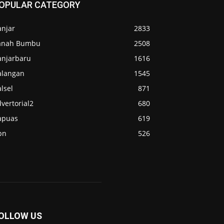
OPULAR CATEGORY
anjar
2833
anah Bumbu
2508
anjarbaru
1616
alangan
1545
lsel
871
vertorial2
680
apuas
619
pn
526
OLLOW US