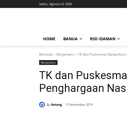
Sabtu, Agustus 8, 2026
HOME
BANUA
RSD IDAMAN
Beranda
Banjarbaru
TK dan Puskesmas Banjarbaru 
Banjarbaru
TK dan Puskesmas
Penghargaan Nas
By
lintang
15 November 2019
Bagikan