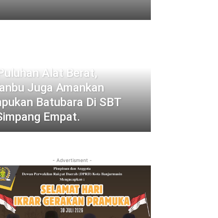
uluhan Alat Berat,
 Tanbu Juga Amankan
pukan Batubara Di SBT
Simpang Empat.
- Advertisment -