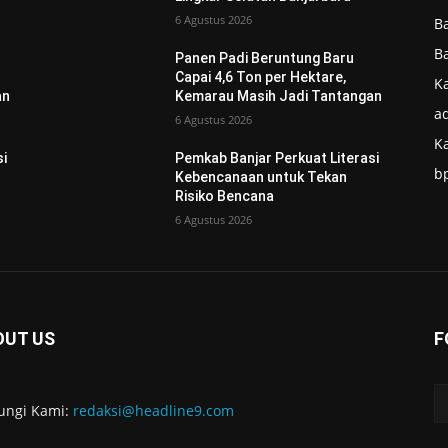
6 Agustus 2026
B
B
Panen Padi Beruntung Baru
Capai 4,6 Ton per Hektare,
Ka
an
Kemarau Masih Jadi Tantangan
ad
6 Agustus 2026
K
si
Pemkab Banjar Perkuat Literasi
b
Kebencanaan untuk Tekan
Risiko Bencana
6 Agustus 2026
OUT US
F
ungi Kami:
redaksi@headline9.com