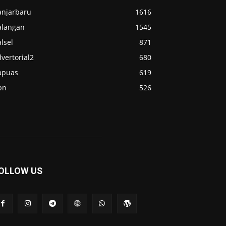
anjarbaru
1616
alangan
1545
lsel
871
vertorial2
680
apuas
619
pn
526
OLLOW US