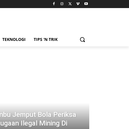
TEKNOLOGI
TIPS ‘N TRIK
anbu Jemput Bola Periksa
ugaan Ilegal Mining Di