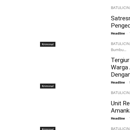
BATULICIN,
Satres
Penged
Headline
-
BATULICIN,
Kriminal
Bumbu...
Tergiu
Warga 
Dengan
Headline
-
Kriminal
BATULICIN,
Unit R
Amanka
Headline
-
BATULICIN,
Kriminal