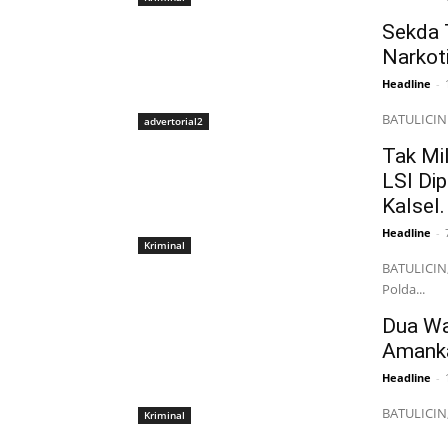
Sekda 
Narkoti
Headline
-
BATULICIN 
advertorial2
Tak Mil
LSI Dip
Kalsel.
Headline
-
Kriminal
BATULICIN,
Polda...
Dua Wa
Amanka
Headline
-
BATULICIN,
Kriminal