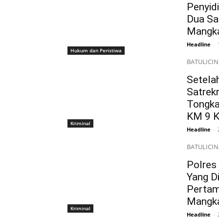
Penyid
Dua Sa
Mangka
Headline
-
Hukum dan Peristiwa
BATULICIN,h
Setela
Satrek
Tongka
KM 9 K
Kriminal
Headline
-
BATULICIN,
Polres
Yang D
Pertam
Mangka
Kriminal
Headline
-