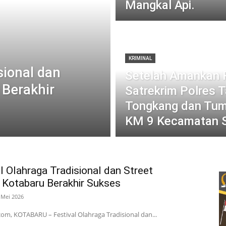
Mangkal Api.
KRIMINAL
sional dan
Setelah Amankan P
 Berakhir
Satrekrim Polres
Tongkang dan Tum
KM 9 Kecamatan 
l Olahraga Tradisional dan Street
 Kotabaru Berakhir Sukses
 Mei 2026
com, KOTABARU – Festival Olahraga Tradisional dan...