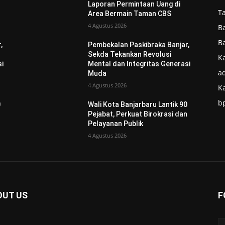
Laporan Permintaan Uang di
T
Area Bermain Taman CBS
4 Agustus 2026
B
B
,
Pembekalan Paskibraka Banjar,
Sekda Tekankan Revolusi
Ka
si
Mental dan Integritas Generasi
ad
Muda
4 Agustus 2026
K
b
0
Wali Kota Banjarbaru Lantik 90
n
Pejabat, Perkuat Birokrasi dan
Pelayanan Publik
4 Agustus 2026
OUT US
F