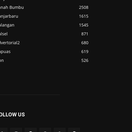
anah Bumbu
2508
anjarbaru
1615
alangan
1545
lsel
871
vertorial2
680
apuas
619
pn
526
OLLOW US