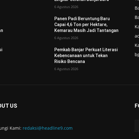
6 Agustus 2026
B
B
Panen Padi Beruntung Baru
Capai 4,6 Ton per Hektare,
Ka
an
Kemarau Masih Jadi Tantangan
ad
6 Agustus 2026
K
si
Pemkab Banjar Perkuat Literasi
b
Kebencanaan untuk Tekan
Risiko Bencana
6 Agustus 2026
OUT US
F
ungi Kami:
redaksi@headline9.com