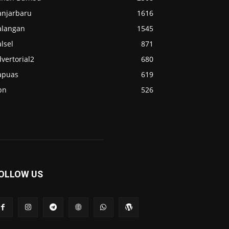
anjarbaru
1616
alangan
1545
lsel
871
vertorial2
680
apuas
619
pn
526
OLLOW US