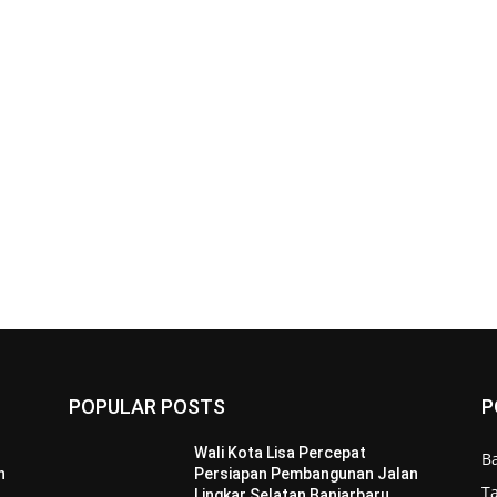
POPULAR POSTS
P
Wali Kota Lisa Percepat
B
n
Persiapan Pembangunan Jalan
T
Lingkar Selatan Banjarbaru