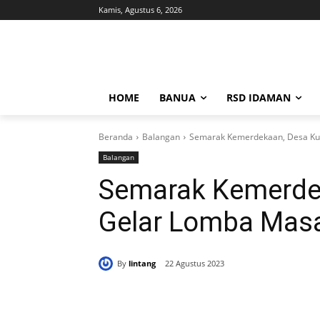
Kamis, Agustus 6, 2026
HOME
BANUA
RSD IDAMAN
Beranda
Balangan
Semarak Kemerdekaan, Desa Ku
Balangan
Semarak Kemerde
Gelar Lomba Mas
By
lintang
22 Agustus 2023
Bagikan