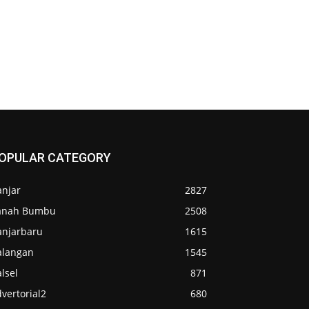
OPULAR CATEGORY
anjar
2827
anah Bumbu
2508
anjarbaru
1615
alangan
1545
lsel
871
vertorial2
680