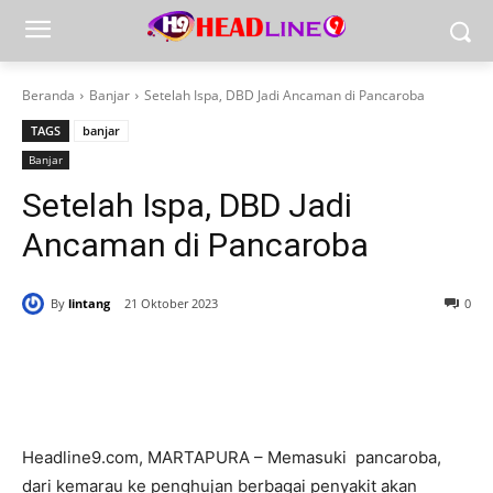
Beranda
Banjar
Setelah Ispa, DBD Jadi Ancaman di Pancaroba
TAGS
banjar
Banjar
Setelah Ispa, DBD Jadi
Ancaman di Pancaroba
By
lintang
21 Oktober 2023
0
Headline9.com, MARTAPURA – Memasuki pancaroba,
dari kemarau ke penghujan berbagai penyakit akan