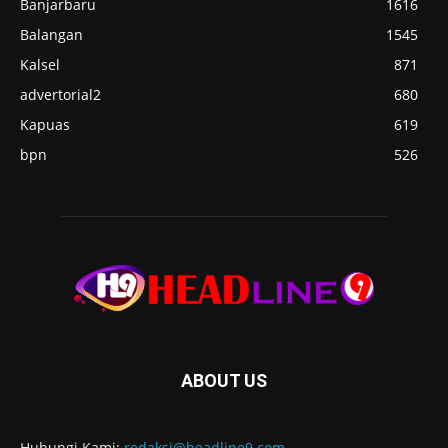
Banjarbaru
1616
Balangan
1545
Kalsel
871
advertorial2
680
Kapuas
619
bpn
526
ABOUT US
Hubungi Kami:
redaksi@headline9.com