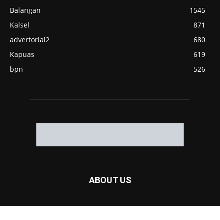
Balangan
1545
Kalsel
871
advertorial2
680
Kapuas
619
bpn
526
ABOUT US
Hubungi Kami:
redaksi@headline9.com