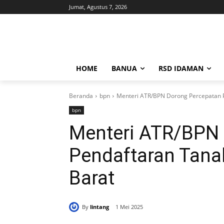
Jumat, Agustus 7, 2026
HOME
BANUA
RSD IDAMAN
Beranda
bpn
Menteri ATR/BPN Dorong Percepatan P
bpn
Menteri ATR/BPN
Pendaftaran Tana
Barat
By
lintang
1 Mei 2025