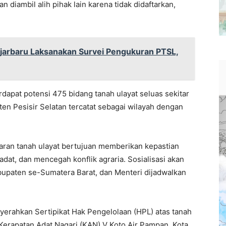
 diambil alih pihak lain karena tidak didaftarkan,
jarbaru Laksanakan Survei Pengukuran PTSL,
apat potensi 475 bidang tanah ulayat seluas sekitar
ten Pesisir Selatan tercatat sebagai wilayah dengan
ran tanah ulayat bertujuan memberikan kepastian
at, dan mencegah konflik agraria. Sosialisasi akan
bupaten se-Sumatera Barat, dan Menteri dijadwalkan
erahkan Sertipikat Hak Pengelolaan (HPL) atas tanah
Kerapatan Adat Nagari (KAN) V Koto Air Pampan, Kota