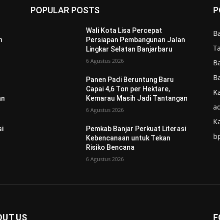
POPULAR POSTS
P
Wali Kota Lisa Percepat
B
n
Persiapan Pembangunan Jalan
T
Lingkar Selatan Banjarbaru
6 Agustus 2026
B
B
Panen Padi Beruntung Baru
Capai 4,6 Ton per Hektare,
Ka
an
Kemarau Masih Jadi Tantangan
ad
6 Agustus 2026
K
si
Pemkab Banjar Perkuat Literasi
b
Kebencanaan untuk Tekan
Risiko Bencana
6 Agustus 2026
OUT US
F