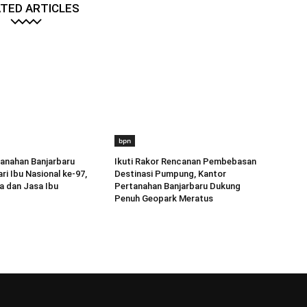
TED ARTICLES
bpn
anahan Banjarbaru
Ikuti Rakor Rencanan Pembebasan
ri Ibu Nasional ke-97,
Destinasi Pumpung, Kantor
a dan Jasa Ibu
Pertanahan Banjarbaru Dukung
Penuh Geopark Meratus