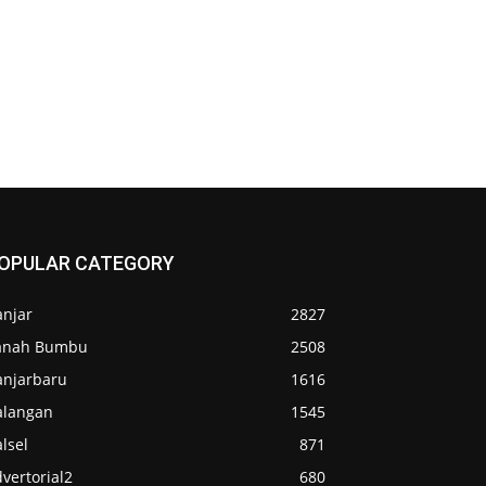
OPULAR CATEGORY
anjar
2827
anah Bumbu
2508
anjarbaru
1616
alangan
1545
lsel
871
vertorial2
680