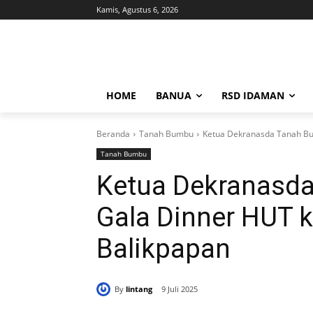
Kamis, Agustus 6, 2026
HOME
BANUA
RSD IDAMAN
Beranda
Tanah Bumbu
Ketua Dekranasda Tanah Bu
Tanah Bumbu
Ketua Dekranasda
Gala Dinner HUT k
Balikpapan
By
lintang
9 Juli 2025