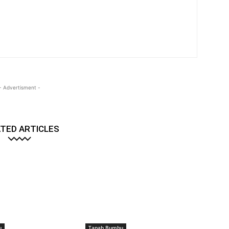
- Advertisment -
TED ARTICLES
u
Tanah Bumbu