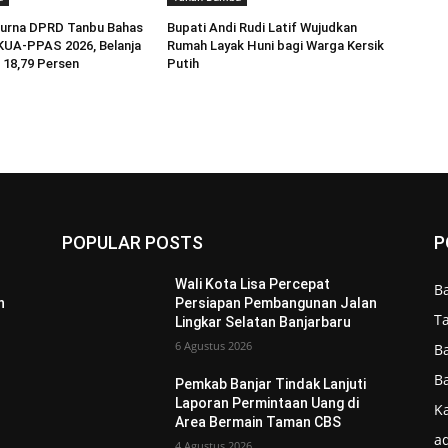
purna DPRD Tanbu Bahas
Bupati Andi Rudi Latif Wujudkan
KUA-PPAS 2026, Belanja
Rumah Layak Huni bagi Warga Kersik
 18,79 Persen
Putih
POPULAR POSTS
P
Wali Kota Lisa Percepat
B
n
Persiapan Pembangunan Jalan
T
Lingkar Selatan Banjarbaru
6 Agustus 2026
B
B
Pemkab Banjar Tindak Lanjuti
Laporan Permintaan Uang di
Ka
Area Bermain Taman CBS
ad
4 Agustus 2026