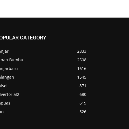
OPULAR CATEGORY
anjar
2833
anah Bumbu
2508
anjarbaru
1616
alangan
1545
lsel
871
vertorial2
680
apuas
619
pn
526