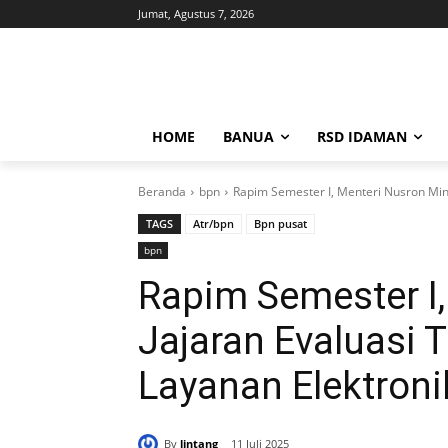
Jumat, Agustus 7, 2026
HOME
BANUA
RSD IDAMAN
Beranda
bpn
Rapim Semester I, Menteri Nusron Min
TAGS
Atr/bpn
Bpn pusat
bpn
Rapim Semester I,
Jajaran Evaluasi
Layanan Elektroni
By
lintang
11 Juli 2025