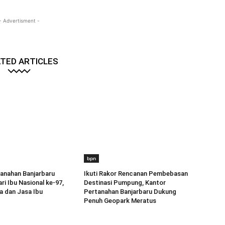
- Advertisment -
TED ARTICLES
bpn
anahan Banjarbaru
Ikuti Rakor Rencanan Pembebasan
ri Ibu Nasional ke-97,
Destinasi Pumpung, Kantor
a dan Jasa Ibu
Pertanahan Banjarbaru Dukung
Penuh Geopark Meratus