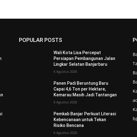
POPULAR POSTS
P
Wali Kota Lisa Percepat
B
n
Persiapan Pembangunan Jalan
T
Lingkar Selatan Banjarbaru
6 Agustus 2026
B
B
Panen Padi Beruntung Baru
Capai 4,6 Ton per Hektare,
Ka
an
Kemarau Masih Jadi Tantangan
ad
6 Agustus 2026
K
si
Pemkab Banjar Perkuat Literasi
b
Kebencanaan untuk Tekan
Risiko Bencana
6 Agustus 2026