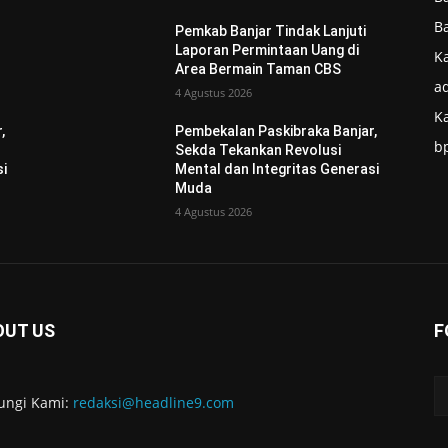
B
Pemkab Banjar Tindak Lanjuti
Laporan Permintaan Uang di
Ka
Area Bermain Taman CBS
ad
4 Agustus 2026
K
,
Pembekalan Paskibraka Banjar,
b
Sekda Tekankan Revolusi
si
Mental dan Integritas Generasi
Muda
4 Agustus 2026
OUT US
F
ungi Kami:
redaksi@headline9.com