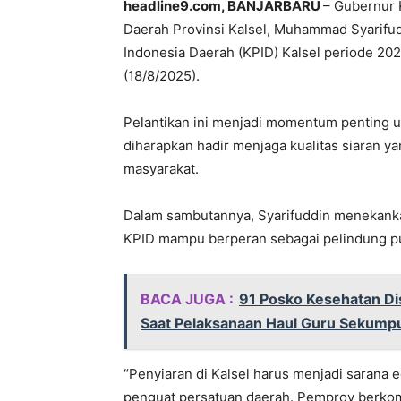
headline9.com, BANJARBARU
– Gubernur K
Daerah Provinsi Kalsel, Muhammad Syarifud
Indonesia Daerah (KPID) Kalsel periode 20
(18/8/2025).
Pelantikan ini menjadi momentum penting 
diharapkan hadir menjaga kualitas siaran ya
masyarakat.
Dalam sambutannya, Syarifuddin menekanka
KPID mampu berperan sebagai pelindung pub
BACA JUGA :
91 Posko Kesehatan Di
Saat Pelaksanaan Haul Guru Sekumpu
“Penyiaran di Kalsel harus menjadi sarana
penguat persatuan daerah. Pemprov berk