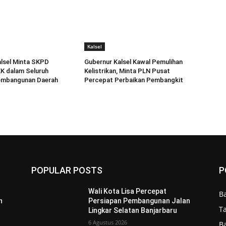
Kalsel
lsel Minta SKPD
Gubernur Kalsel Kawal Pemulihan
K dalam Seluruh
Kelistrikan, Minta PLN Pusat
embangunan Daerah
Percepat Perbaikan Pembangkit
POPULAR POSTS
P
Wali Kota Lisa Percepat
B
n
Persiapan Pembangunan Jalan
T
Lingkar Selatan Banjarbaru
6 Agustus 2026
B