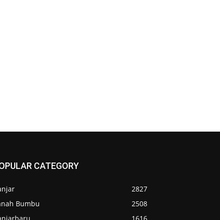
OPULAR CATEGORY
anjar
2827
anah Bumbu
2508
anjarbaru
1616