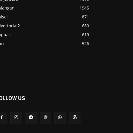
alangan
1545
lsel
871
vertorial2
680
apuas
619
pn
526
OLLOW US