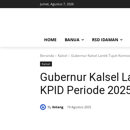
Jumat, Agustus 7, 2026
HOME
BANUA
RSD IDAMAN
Beranda
Kalsel
Gubernur Kalsel Lantik Tujuh Komis
Kalsel
Gubernur Kalsel L
KPID Periode 202
By
lintang
19 Agustus 2025
Bagikan