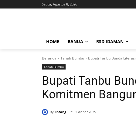
Sabtu, Agustus 8, 2026
HOME
BANUA
RSD IDAMAN
Beranda
Tanah Bumbu
Bupati Tanbu Bunda Literas
Tanah Bumbu
Bupati Tanbu Bund
Komitmen Bangun
By
lintang
21 Oktober 2025
Bagikan