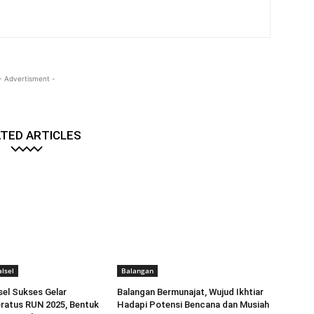
- Advertisment -
TED ARTICLES
lsel
Balangan
sel Sukses Gelar
Balangan Bermunajat, Wujud Ikhtiar
ratus RUN 2025, Bentuk
Hadapi Potensi Bencana dan Musiah