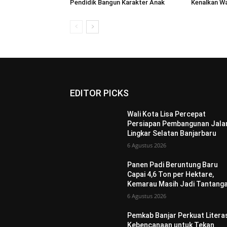
Pendidik Bangun Karakter Anak
Kenalkan Wa
EDITOR PICKS
Wali Kota Lisa Percepat
Persiapan Pembangunan Jala
Lingkar Selatan Banjarbaru
6 Agustus 2026
Panen Padi Beruntung Baru
Capai 4,6 Ton per Hektare,
Kemarau Masih Jadi Tantang
6 Agustus 2026
Pemkab Banjar Perkuat Litera
Kebencanaan untuk Tekan