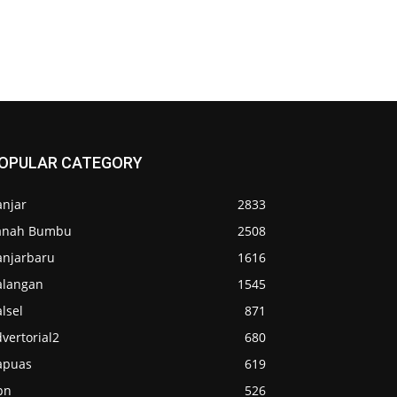
OPULAR CATEGORY
anjar
2833
anah Bumbu
2508
anjarbaru
1616
alangan
1545
lsel
871
vertorial2
680
apuas
619
pn
526