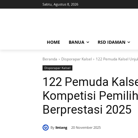
Sabtu, Agustus 8, 2026
HOME
BANUA
RSD IDAMAN
Beranda
Disporapar Kalsel
122 Pemuda Kalsel Unjuk
Disporapar Kalsel
122 Pemuda Kalsel
Kompetisi Pemil
Berprestasi 2025
By
lintang
20 November 2025