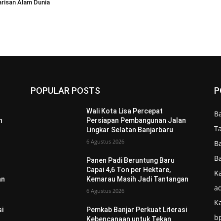
risan Alam Dunia
POPULAR POSTS
P
Wali Kota Lisa Percepat
B
n
Persiapan Pembangunan Jalan
T
Lingkar Selatan Banjarbaru
6 Agustus 2026
B
B
Panen Padi Beruntung Baru
Capai 4,6 Ton per Hektare,
Ka
an
Kemarau Masih Jadi Tantangan
ad
6 Agustus 2026
K
si
Pemkab Banjar Perkuat Literasi
b
Kebencanaan untuk Tekan