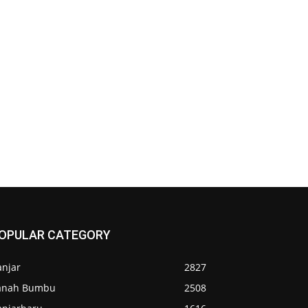
OPULAR CATEGORY
anjar
2827
anah Bumbu
2508