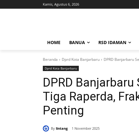
Kamis, Agustus 6, 2026
HOME
BANUA
RSD IDAMAN
Beranda
Dprd Kota Banjarbaru
DPRD Banjarbaru Set
Dprd Kota Banjarbaru
DPRD Banjarbaru 
Tiga Raperda, Frak
Penting
By
lintang
1 November 2025