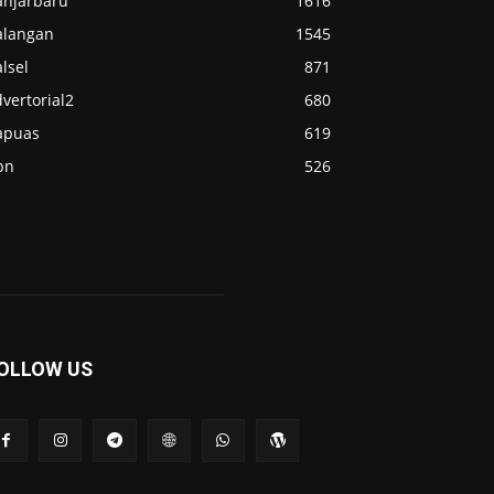
anjarbaru
1616
alangan
1545
lsel
871
vertorial2
680
apuas
619
pn
526
OLLOW US