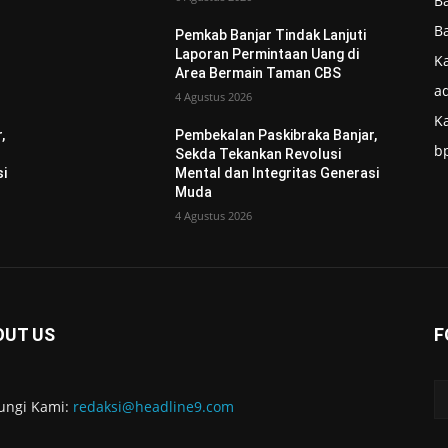
B
B
Pemkab Banjar Tindak Lanjuti
Laporan Permintaan Uang di
Ka
Area Bermain Taman CBS
ad
4 Agustus 2026
K
,
Pembekalan Paskibraka Banjar,
b
Sekda Tekankan Revolusi
si
Mental dan Integritas Generasi
Muda
4 Agustus 2026
OUT US
F
ungi Kami:
redaksi@headline9.com