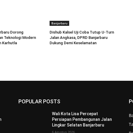
Banjarbaru
rbaru Dorong
Dishub Kalsel Uji Coba Tutup U-Turn
n Teknologi Modern
Jalan Angkasa, DPRD Banjarbaru
 Karhutla
Dukung Demi Keselamatan
POPULAR POSTS
P
Wali Kota Lisa Percepat
B
n
Persiapan Pembangunan Jalan
T
Lingkar Selatan Banjarbaru
6 Agustus 2026