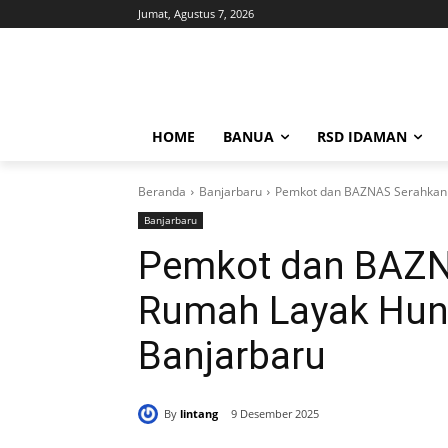
Jumat, Agustus 7, 2026
HOME
BANUA
RSD IDAMAN
Beranda
Banjarbaru
Pemkot dan BAZNAS Serahkan 
Banjarbaru
Pemkot dan BAZN
Rumah Layak Hun
Banjarbaru
By
lintang
9 Desember 2025