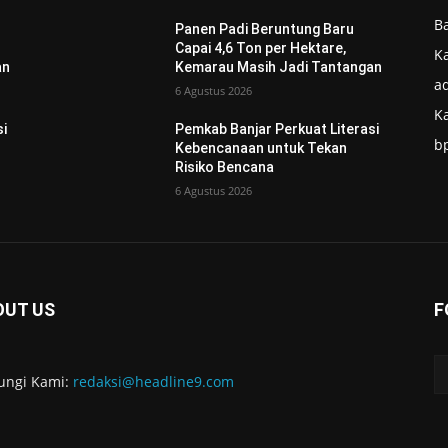
B
Panen Padi Beruntung Baru
Capai 4,6 Ton per Hektare,
Ka
an
Kemarau Masih Jadi Tantangan
ad
6 Agustus 2026
K
si
Pemkab Banjar Perkuat Literasi
b
Kebencanaan untuk Tekan
Risiko Bencana
6 Agustus 2026
OUT US
F
ungi Kami:
redaksi@headline9.com