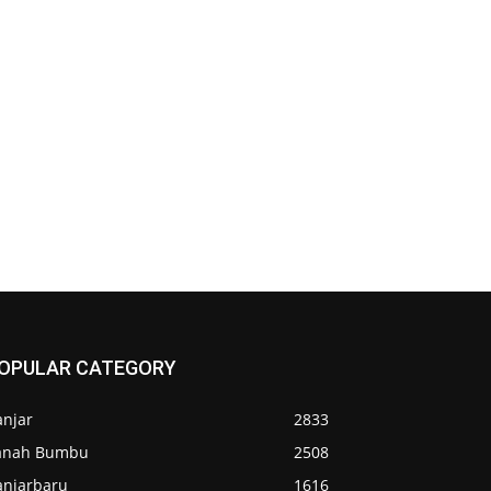
OPULAR CATEGORY
anjar
2833
anah Bumbu
2508
anjarbaru
1616