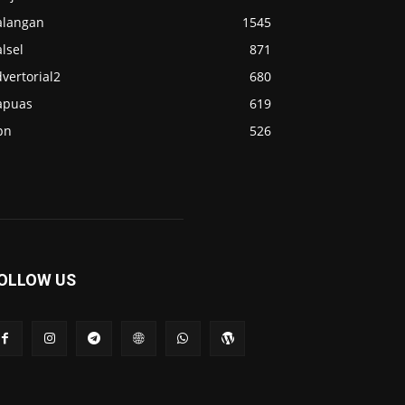
alangan
1545
lsel
871
vertorial2
680
apuas
619
pn
526
OLLOW US