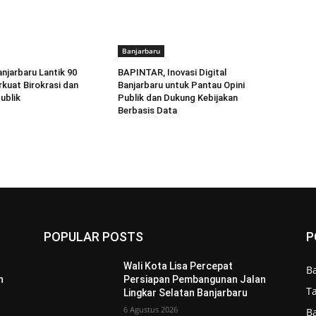
Banjarbaru
anjarbaru Lantik 90
BAPINTAR, Inovasi Digital
rkuat Birokrasi dan
Banjarbaru untuk Pantau Opini
ublik
Publik dan Dukung Kebijakan
Berbasis Data
POPULAR POSTS
P
Wali Kota Lisa Percepat
B
n
Persiapan Pembangunan Jalan
T
Lingkar Selatan Banjarbaru
6 Agustus 2026
B