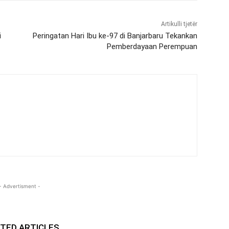
Artikulli tjetër
i
Peringatan Hari Ibu ke-97 di Banjarbaru Tekankan
Pemberdayaan Perempuan
- Advertisment -
TED ARTICLES