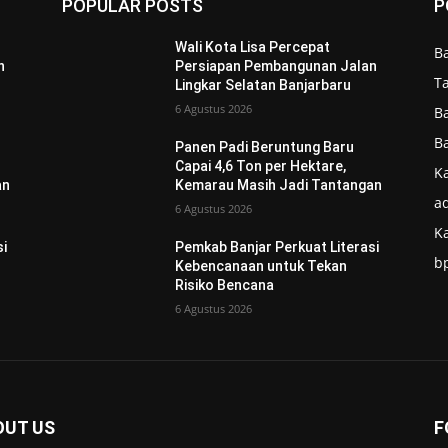
POPULAR POSTS
P
Wali Kota Lisa Percepat
B
n
Persiapan Pembangunan Jalan
T
Lingkar Selatan Banjarbaru
6 Agustus 2026
B
B
Panen Padi Beruntung Baru
Capai 4,6 Ton per Hektare,
Ka
an
Kemarau Masih Jadi Tantangan
ad
6 Agustus 2026
K
si
Pemkab Banjar Perkuat Literasi
b
Kebencanaan untuk Tekan
Risiko Bencana
6 Agustus 2026
OUT US
F