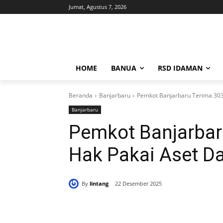
Jumat, Agustus 7, 2026
HOME
BANUA
RSD IDAMAN
Beranda
Banjarbaru
Pemkot Banjarbaru Terima 303 
Banjarbaru
Pemkot Banjarbaru
Hak Pakai Aset D
By
lintang
22 Desember 2025
Bagikan