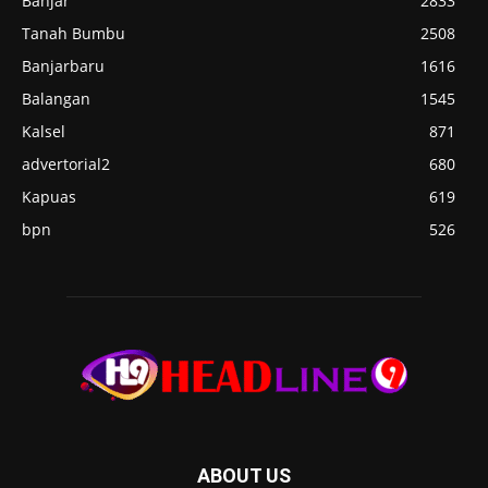
Banjar
2833
Tanah Bumbu
2508
Banjarbaru
1616
Balangan
1545
Kalsel
871
advertorial2
680
Kapuas
619
bpn
526
ABOUT US