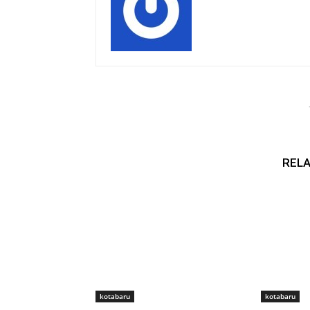
RELA
kotabaru
kotabaru