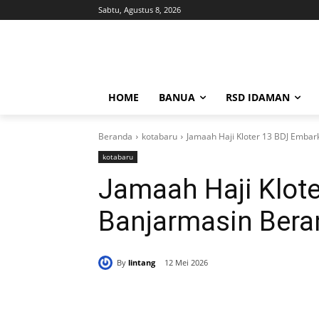
Sabtu, Agustus 8, 2026
HOME
BANUA
RSD IDAMAN
Beranda
kotabaru
Jamaah Haji Kloter 13 BDJ Embar
kotabaru
Jamaah Haji Klot
Banjarmasin Bera
By
lintang
12 Mei 2026
Bagikan