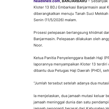
headline9.com
, BANJARBARU
– Sebanyak 
Kloter 13 BDJ Embarkasi Banjarmasin asal
diberangkatkan menuju Tanah Suci Mekkah d
Senin (11/5/2026) malam.
Prosesi pelepasan berlangsung khidmat dan
Banjarmasin. Pelepasan dilakukan oleh angg
Noor.
Ketua Panitia Penyelenggara Ibadah Haji (P
laporannya menyampaikan Kloter 13 terdiri 
dibantu dua Petugas Haji Daerah (PHD), se
“Jumlah tersebut setelah adanya dua mutasi
Ia menjelaskan, dua jamaah mutasi keluar 
jamaah meninggal dunia dan satu pendampi
jamaah pengganti berasal dari Kabupaten 