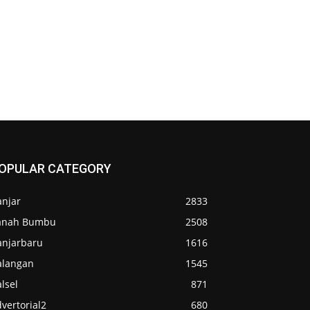
OPULAR CATEGORY
anjar
2833
anah Bumbu
2508
anjarbaru
1616
alangan
1545
lsel
871
vertorial2
680