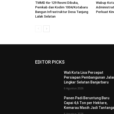
TMMD Ke-129 Resmi Dibuka,
Wabup Kotab
Pemkab dan Kodim 1004/Kotabaru
Administra
Bangun Infrastruktur Desa Tanjung
Perkuat Kine
Lalak Selatan
EDITOR PICKS
Wali Kota Lisa Percepat
Persiapan Pembangunan Jala
Lingkar Selatan Banjarbaru
6 Agustus 2026
Panen Padi Beruntung Baru
Capai 4,6 Ton per Hektare,
Kemarau Masih Jadi Tantang
6 Agustus 2026