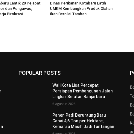
aru Lantik 20 Pejabat
Dinas Perikanan Kotabaru Latih
tor dan Pengawas,
UMKM Kembangkan Produk Olahan
rja Birokrasi
Ikan Bernilai Tambah
POPULAR POSTS
P
Wali Kota Lisa Percepat
B
n
Persiapan Pembangunan Jalan
T
Lingkar Selatan Banjarbaru
6 Agustus 2026
B
B
Panen Padi Beruntung Baru
Capai 4,6 Ton per Hektare,
Ka
an
Kemarau Masih Jadi Tantangan
ad
6 Agustus 2026