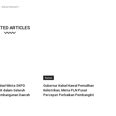
- Advertisment -
TED ARTICLES
Kalsel
lsel Minta SKPD
Gubernur Kalsel Kawal Pemulihan
K dalam Seluruh
Kelistrikan, Minta PLN Pusat
embangunan Daerah
Percepat Perbaikan Pembangkit