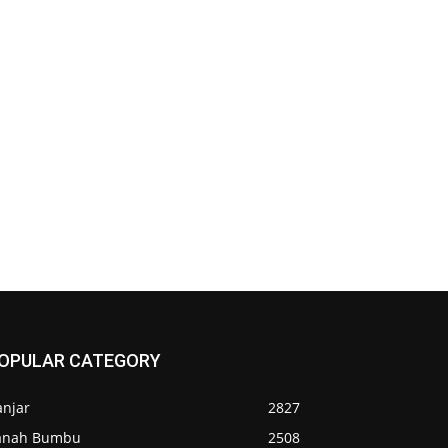
OPULAR CATEGORY
anjar
2827
anah Bumbu
2508