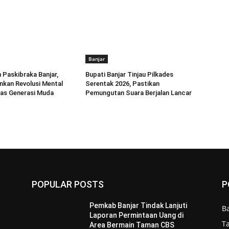
Banjar
Paskibraka Banjar,
Bupati Banjar Tinjau Pilkades
kan Revolusi Mental
Serentak 2026, Pastikan
tas Generasi Muda
Pemungutan Suara Berjalan Lancar
POPULAR POSTS
P
Pemkab Banjar Tindak Lanjuti
B
Laporan Permintaan Uang di
T
Area Bermain Taman CBS