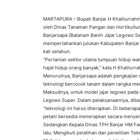
MARTAPURA – Bupati Banjar H Khalilurrahm
oleh Dinas Tanaman Pangan dan Hortikultura
Banjarsapa (Batanam Banih Jajar Legowo Se
mempertahankan julukan Kabupaten Banjar s
kali setahun.
“Pertanian sektor utama tumpuan hidup warg
hajat hidup orang banyak,” kata H Khalilurr
Menurutnya, Banjarsapa adalah pengkajian 
teknologi bercocok tanam dalam rangka m
Maksudnya, untuk model jajar legowo pada 
Legowo Super. Dalam pelaksanaannya, diban
“teknologi ini harus diterapkan. Di bebera
petani bersedia menerapkan secara menyel
Sedangkan Kepala Dinas TPH Banjar HM Fach
lalu. Mengikuti pelatihan dan penelitian T