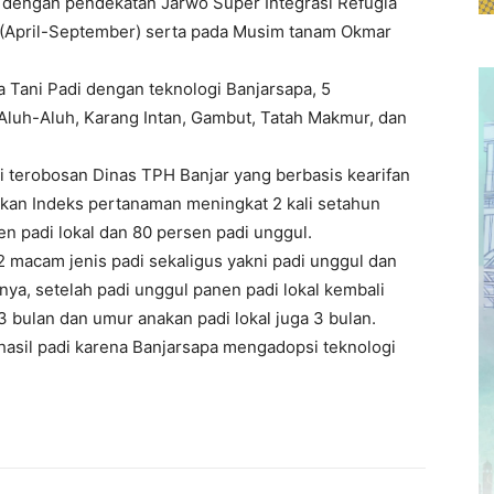
di dengan pendekatan Jarwo Super Integrasi Refugia
(April-September) serta pada Musim tanam Okmar
a Tani Padi dengan teknologi Banjarsapa, 5
Aluh-Aluh, Karang Intan, Gambut, Tatah Makmur, dan
 terobosan Dinas TPH Banjar yang berbasis kearifan
pkan Indeks pertanaman meningkat 2 kali setahun
en padi lokal dan 80 persen padi unggul.
 macam jenis padi sekaligus yakni padi unggul dan
inya, setelah padi unggul panen padi lokal kembali
 3 bulan dan umur anakan padi lokal juga 3 bulan.
 hasil padi karena Banjarsapa mengadopsi teknologi