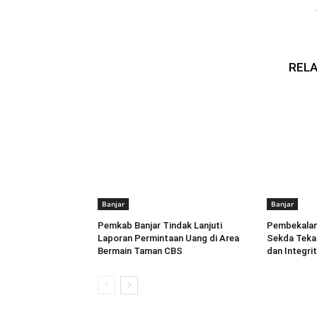
RELA
Banjar
Banjar
Pemkab Banjar Tindak Lanjuti
Pembekalan 
Laporan Permintaan Uang di Area
Sekda Tekan
Bermain Taman CBS
dan Integri