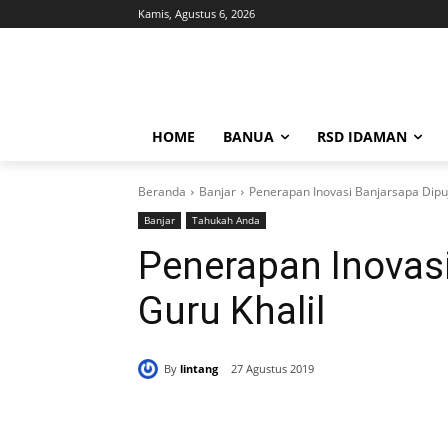
Kamis, Agustus 6, 2026
HOME
BANUA
RSD IDAMAN
Beranda
Banjar
Penerapan Inovasi Banjarsapa Dipuj
Banjar
Tahukah Anda
Penerapan Inovasi
Guru Khalil
By
lintang
27 Agustus 2019
Bagikan