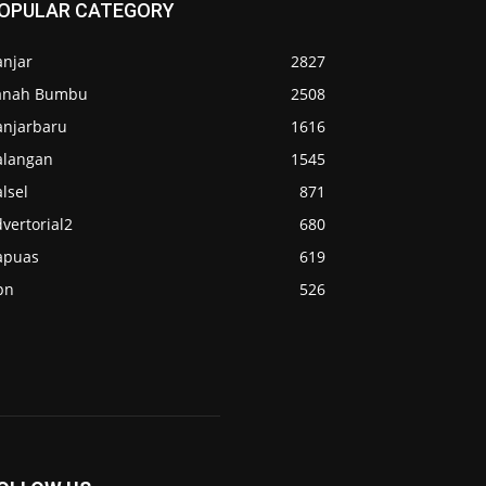
OPULAR CATEGORY
anjar
2827
anah Bumbu
2508
anjarbaru
1616
alangan
1545
lsel
871
vertorial2
680
apuas
619
pn
526