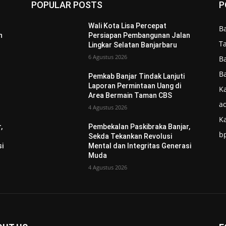
POPULAR POSTS
P
Wali Kota Lisa Percepat
B
n
Persiapan Pembangunan Jalan
T
Lingkar Selatan Banjarbaru
6 Agustus 2026
B
B
Pemkab Banjar Tindak Lanjuti
Laporan Permintaan Uang di
Ka
Area Bermain Taman CBS
ad
4 Agustus 2026
K
,
Pembekalan Paskibraka Banjar,
b
Sekda Tekankan Revolusi
si
Mental dan Integritas Generasi
Muda
4 Agustus 2026