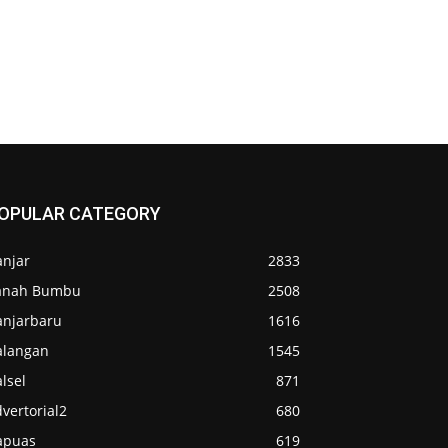
OPULAR CATEGORY
anjar
2833
anah Bumbu
2508
anjarbaru
1616
alangan
1545
lsel
871
vertorial2
680
apuas
619