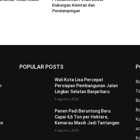
Dukungan Alsintan dan
Pendampingan
POPULAR POSTS
P
Wali Kota Lisa Percepat
B
n
Persiapan Pembangunan Jalan
T
Lingkar Selatan Banjarbaru
6 Agustus 2026
B
B
Panen Padi Beruntung Baru
Capai 4,6 Ton per Hektare,
Ka
an
Kemarau Masih Jadi Tantangan
ad
6 Agustus 2026
K