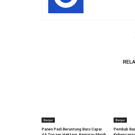
RELA
Banjar
Banjar
Panen Padi Beruntung Baru Capai
Pemkab Banj
4,6 Ton per Hektare, Kemarau Masih
Kebencanaa