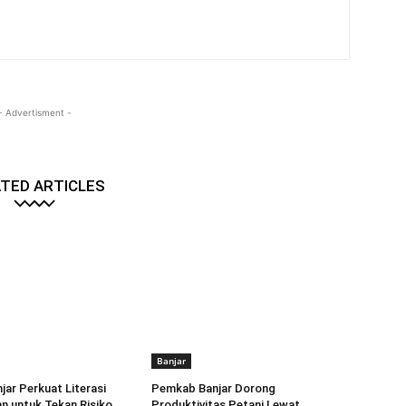
- Advertisment -
TED ARTICLES
Banjar
ar Perkuat Literasi
Pemkab Banjar Dorong
n untuk Tekan Risiko
Produktivitas Petani Lewat