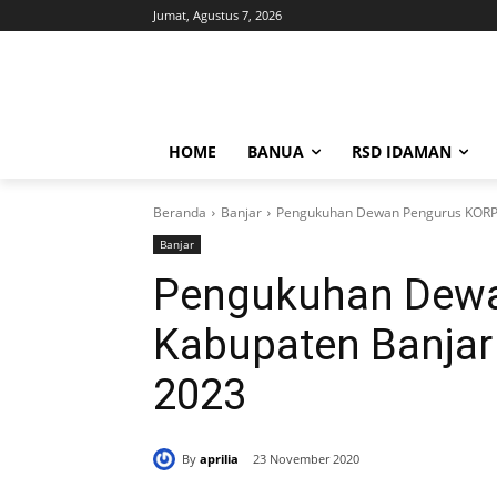
Jumat, Agustus 7, 2026
HOME
BANUA
RSD IDAMAN
Beranda
Banjar
Pengukuhan Dewan Pengurus KORPR
Banjar
Pengukuhan Dewa
Kabupaten Banjar
2023
By
aprilia
23 November 2020