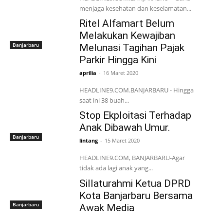
menjaga kesehatan dan keselamatan...
Ritel Alfamart Belum
Melakukan Kewajiban
Banjarbaru
Melunasi Tagihan Pajak
Parkir Hingga Kini
aprilia
-
16 Maret 2020
HEADLINE9.COM.BANJARBARU - Hingga
saat ini 38 buah...
Stop Ekploitasi Terhadap
Anak Dibawah Umur.
Banjarbaru
lintang
-
15 Maret 2020
HEADLINE9.COM, BANJARBARU-Agar
tidak ada lagi anak yang...
Sillaturahmi Ketua DPRD
Kota Banjarbaru Bersama
Banjarbaru
Awak Media