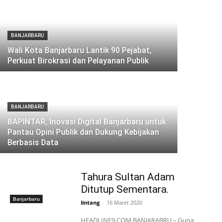
BANJARBARU
Wali Kota Banjarbaru Lantik 90 Pejabat,
Perkuat Birokrasi dan Pelayanan Publik
BANJARBARU
BAPINTAR, Inovasi Digital Banjarbaru untuk
Pantau Opini Publik dan Dukung Kebijakan
Berbasis Data
Tahura Sultan Adam
Ditutup Sementara.
Banjarbaru
lintang
-
16 Maret 2020
HEADLINE9.COM.BANJARABRU – Guna