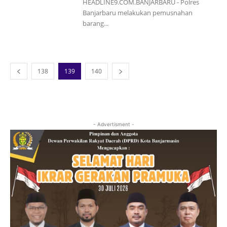
HEADLINE9.COM.BANJARBARU - Polres
Banjarbaru melakukan pemusnahan
barang...
138
139
140
- Advertisment -