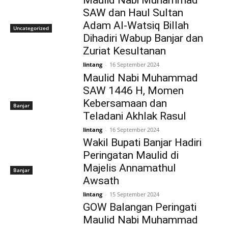
Maulid Nabi Muhammad
SAW dan Haul Sultan
Adam Al-Watsiq Billah
Uncategorized
Dihadiri Wabup Banjar dan
Zuriat Kesultanan
lintang
-
16 September 2024
Maulid Nabi Muhammad
SAW 1446 H, Momen
Kebersamaan dan
Banjar
Teladani Akhlak Rasul
lintang
-
16 September 2024
Wakil Bupati Banjar Hadiri
Peringatan Maulid di
Majelis Annamathul
Banjar
Awsath
lintang
-
15 September 2024
GOW Balangan Peringati
Maulid Nabi Muhammad