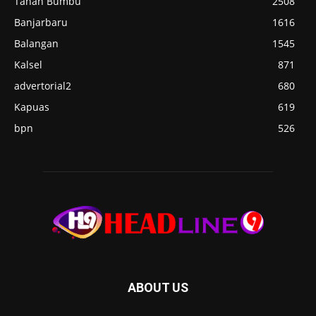
Tanah Bumbu
2508
Banjarbaru
1616
Balangan
1545
Kalsel
871
advertorial2
680
Kapuas
619
bpn
526
ABOUT US